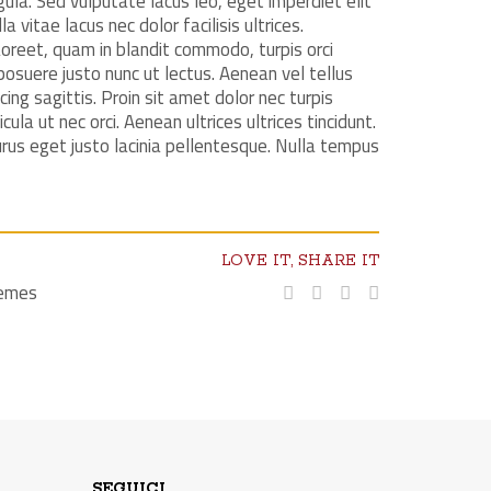
ligula. Sed vulputate lacus leo, eget imperdiet elit
a vitae lacus nec dolor facilisis ultrices.
oreet, quam in blandit commodo, turpis orci
 posuere justo nunc ut lectus. Aenean vel tellus
cing sagittis. Proin sit amet dolor nec turpis
cula ut nec orci. Aenean ultrices ultrices tincidunt.
s eget justo lacinia pellentesque. Nulla tempus
LOVE IT, SHARE IT
hemes
SEGUICI