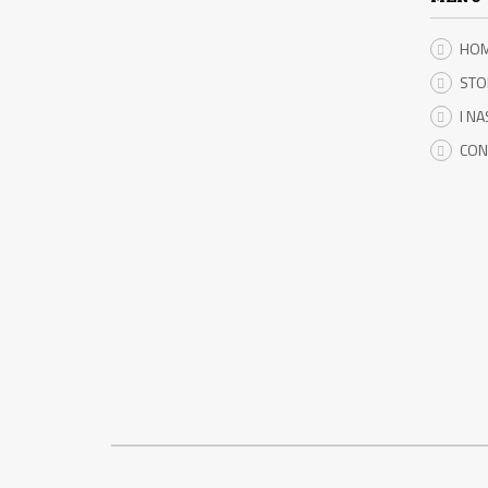
HO
STO
I NA
CON