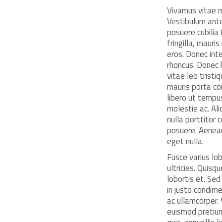
Vivamus vitae m
Vestibulum ante 
posuere cubilia
fringilla, mauri
eros. Donec int
rhoncus. Donec 
vitae leo trist
mauris porta c
libero ut tempus
molestie ac. Ali
nulla porttitor
posuere. Aenean 
eget nulla.
Fusce varius lob
ultricies. Quisq
lobortis et. Sed
in justo condime
ac ullamcorper. 
euismod pretium