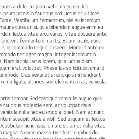
auris a dolor aliquam vehicula eu nec leo.
ipsum primis in faucibus orci luctus et ultrices
 Curae; Vestibulum fermentum, nisi eu interdum
s mauris cursus nisi, quis bibendum augue enim eu
erdum lectus vitae arcu varius, vitae posuere ante
hendrerit fermentum mattis. Etiam iaculis nunc
ique, in commodo neque posuere. Morbi id ante eu
ommodo nec eget magna. Integer interdum in
. Nam lacinia lacus lorem, quis luctus diam
quam erat volutpat. Phasellus sollicitudin urna id
 commodo. Cras venenatis nunc quis mi hendrerit
urna ligula, ultricies sed elementum ac, vehicula
ortis tempor. Sed tristique convallis augue quis
ue faucibus molestie sem, ac volutpat risus
 vehicula nulla nec euismod aliquet. Nam ac nunc
ntum suscipit vitae a nibh. Sed aliquam et lectus
Vestibulum nunc risus, ornare sit amet nulla vitae,
 magna. Nunc in massa tincidunt, dapibus dui