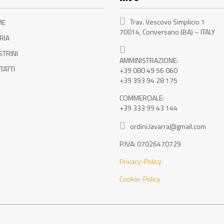
Trav. Vescovo Simplicio 1
ME
70014, Conversano (BA) – ITALY
RIA
STRINI
AMMINISTRAZIONE:
TATTI
+39 080 49 56 060
+39 393 94 28 175
COMMERCIALE:
+39 333 99 43 144
ordini.lavarra@gmail.com
P.IVA: 07026470729
Privacy-Policy
Cookie-Policy