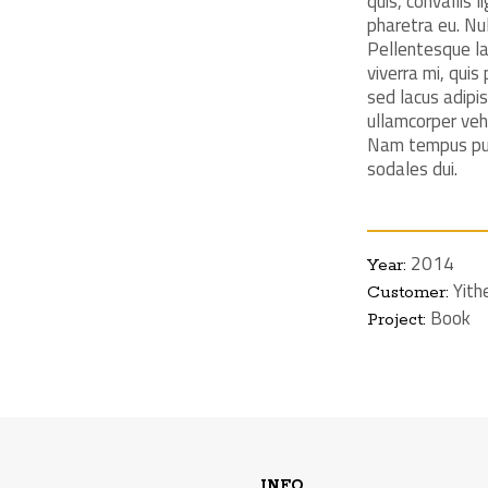
quis, convallis 
pharetra eu. Null
Pellentesque la
viverra mi, quis
sed lacus adipis
ullamcorper vehi
Nam tempus puru
sodales dui.
2014
Year:
Yit
Customer:
Book
Project:
BI-SHOP THEME
BI-SHOP BRAND
SHEEVA THEME
TYRION THEME
SENSUAL LADY
YITH BRAND
YI BOOKS
Brand identity
Brand identity
Themes
Themes
Themes
Photo
Book
INFO