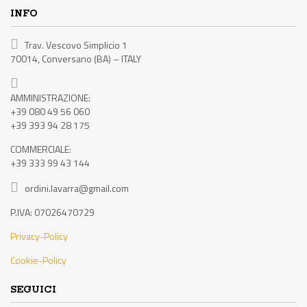
INFO
Trav. Vescovo Simplicio 1
70014, Conversano (BA) – ITALY
AMMINISTRAZIONE:
+39 080 49 56 060
+39 393 94 28 175
COMMERCIALE:
+39 333 99 43 144
ordini.lavarra@gmail.com
P.IVA: 07026470729
Privacy-Policy
Cookie-Policy
SEGUICI