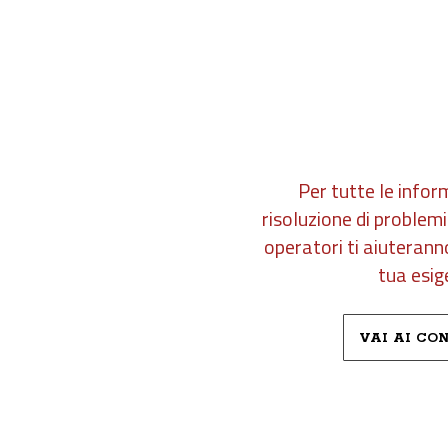
CONTA
Per tutte le infor
risoluzione di problemi
operatori ti aiuterann
tua esig
VAI AI CO